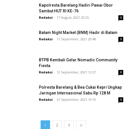
Kapolresta Barelang Hadiri Pawai Obor
Sambut HUT RI KE-76
Redaksi
-
17 August, 2021 20:25
0
Batam Night Market (BNM) Hadir di Batam
Redaksi
-
17 September, 2021 20:48
0
BTPB Kembali Gelar Nomadic Community
Fiesta
Redaksi
-
12 September, 2021 12:27
0
Polresta Barelang & Bea Cukai Kepri Ungkap
Jaringan Internasional Sabu Rp 128 M
Redaksi
-
21 September, 2021 19:10
0
1
2
3