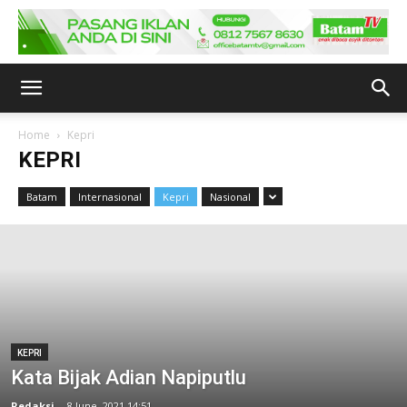
Home
Kepri
KEPRI
Batam
Internasional
Kepri
Nasional
KEPRI
Kata Bijak Adian Napiputlu
Redaksi
-
8 June, 2021 14:51