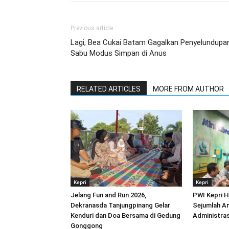
Previous article
Lagi, Bea Cukai Batam Gagalkan Penyelundupa
Sabu Modus Simpan di Anus
RELATED ARTICLES
MORE FROM AUTHOR
Kepri
Kepri
Jelang Fun and Run 2026,
PWI Kepri H
Dekranasda Tanjungpinang Gelar
Sejumlah A
Kenduri dan Doa Bersama di Gedung
Administra
Gonggong