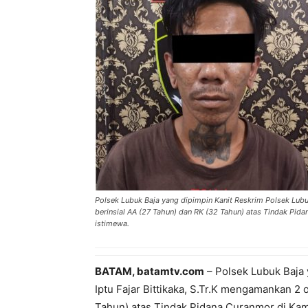
Polsek Lubuk Baja yang dipimpin Kanit Reskrim Polsek Lubuk
berinsial AA (27 Tahun) dan RK (32 Tahun) atas Tindak Pid
istimewa.
BATAM, batamtv.com
– Polsek Lubuk Baja 
Iptu Fajar Bittikaka, S.Tr.K mengamankan 2 
Tahun) atas Tindak Pidana Curanmor di Kam