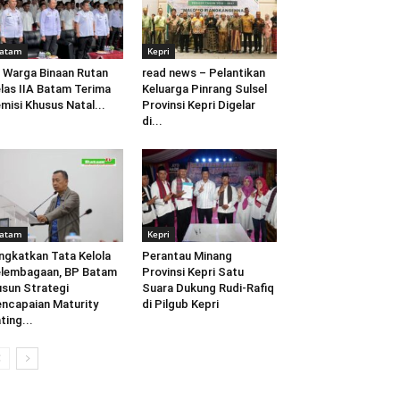
atam
Kepri
 Warga Binaan Rutan
read news – Pelantikan
las IIA Batam Terima
Keluarga Pinrang Sulsel
misi Khusus Natal...
Provinsi Kepri Digelar
di...
atam
Kepri
ngkatkan Tata Kelola
Perantau Minang
lembagaan, BP Batam
Provinsi Kepri Satu
sun Strategi
Suara Dukung Rudi-Rafiq
ncapaian Maturity
di Pilgub Kepri
ting...