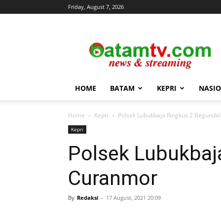
Friday, August 7, 2026
news
&
streaming
HOME
BATAM
KEPRI
NASI
Home
Kepri
Polsek Lubukbaja Ringkus 2 Begunda
Kepri
Polsek Lubukbaj
Curanmor
By
Redaksi
-
17 August, 2021 20:09