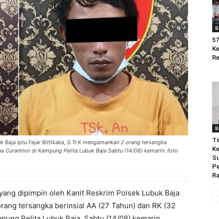
B
57
Ke
Re
B
Ti
 Baja Iptu Fajar Bittikaka, S.Tr.K mengamankan 2 orang tersangka
Ke
ana Curanmor di Kampung Pelita Lubuk Baja Sabtu (14/08) kemarin. foto
Su
Pe
Ra
yang dipimpin oleh Kanit Reskrim Polsek Lubuk Baja
orang tersangka berinsial AA (27 Tahun) dan RK (32
pung Pelita Lubuk Baja Sabtu (14/08) kemarin.