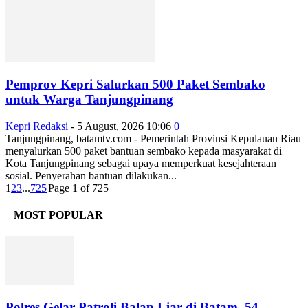
Pemprov Kepri Salurkan 500 Paket Sembako
untuk Warga Tanjungpinang
Kepri
Redaksi
-
5 August, 2026 10:06
0
Tanjungpinang, batamtv.com - Pemerintah Provinsi Kepulauan Riau
menyalurkan 500 paket bantuan sembako kepada masyarakat di
Kota Tanjungpinang sebagai upaya memperkuat kesejahteraan
sosial. Penyerahan bantuan dilakukan...
1
2
3
...
725
Page 1 of 725
MOST POPULAR
Polres Gelar Patroli Balap Liar di Batam, 54