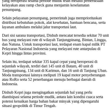
yang beroperasi selama periode mudik telah melalui pemeriksaan
kelayakan atau ramp check guna menjamin keselamatan
penumpang.
Selain pelayanan penumpang, pemerintah juga memprioritaskan
distribusi kebutuhan pokok, alat kesehatan, bantuan bencana, serta
layanan ambulans melalui jalur transportasi laut.
Dari sisi sarana transportasi, Dishub mencatat tersedia sekitar 70 unit
bus yang melayani rute di wilayah Tanjungpinang, Bintan, Lingga,
dan Natuna. Untuk transportasi laut, terdapat enam kapal milik
PT
Pelayaran Nasional Indonesia
yang melayani rute antarpulau di
Kepri hingga lintas provinsi.
Selain itu, terdapat sekitar 335 kapal cepat yang beroperasi di
sejumlah wilayah, terdiri dari 145 unit di Batam, 40 unit di
Tanjungpinang, 134 unit di Karimun, dan 16 unit di Tanjung Uban.
Moda transportasi lainnya meliputi 19 kapal motor penyeberangan
atau RoRo serta 52 penerbangan menuju berbagai daerah di
Indonesia.
Dishub Kepri juga mengingatkan sejumlah hal yang perlu
diantisipasi selama periode mudik, antara lain kondisi cuaca serta
potensi kenaikan harga bahan bakar minyak yang dipengaruhi
situasi geopolitik di Timur Tengah.