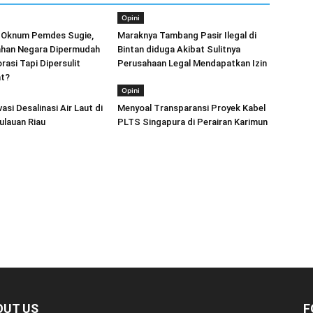
Opini
Oknum Pemdes Sugie,
Maraknya Tambang Pasir Ilegal di
han Negara Dipermudah
Bintan diduga Akibat Sulitnya
rasi Tapi Dipersulit
Perusahaan Legal Mendapatkan Izin
at?
Opini
asi Desalinasi Air Laut di
Menyoal Transparansi Proyek Kabel
ulauan Riau
PLTS Singapura di Perairan Karimun
OUT US
F