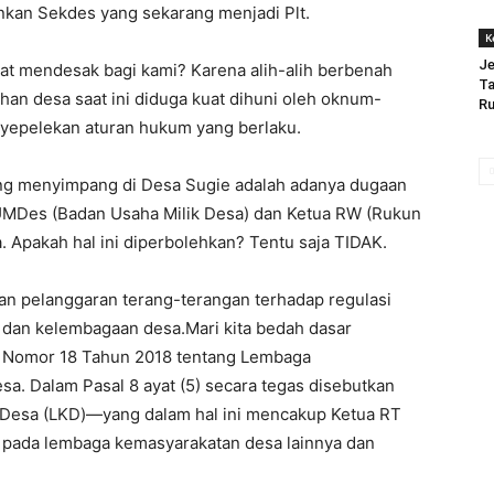
nkan Sekdes yang sekarang menjadi Plt.
K
Je
at mendesak bagi kami? Karena alih-alih berbenah
Ta
ahan desa saat ini diduga kuat dihuni oleh oknum-
Ru
nyepelekan aturan hukum yang berlaku.
yang menyimpang di Desa Sugie adalah adanya dugaan
BUMDes (Badan Usaha Milik Desa) dan Ketua RW (Rukun
 Apakah hal ini diperbolehkan? Tentu saja TIDAK.
an pelanggaran terang-terangan terhadap regulasi
 dan kelembagaan desa.Mari kita bedah dasar
 Nomor 18 Tahun 2018 tentang Lembaga
. Dalam Pasal 8 ayat (5) secara tegas disebutkan
esa (LKD)—yang dalam hal ini mencakup Ketua RT
pada lembaga kemasyarakatan desa lainnya dan