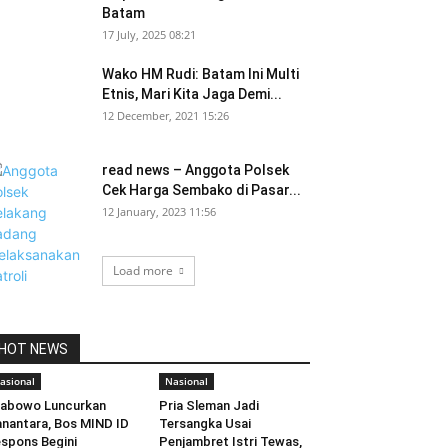
Batam
17 July, 2025 08:21
Wako HM Rudi: Batam Ini Multi
Etnis, Mari Kita Jaga Demi...
12 December, 2021 15:26
read news – Anggota Polsek
Cek Harga Sembako di Pasar...
12 January, 2023 11:56
Load more
HOT NEWS
asional
Nasional
rabowo Luncurkan
Pria Sleman Jadi
nantara, Bos MIND ID
Tersangka Usai
spons Begini
Penjambret Istri Tewas,