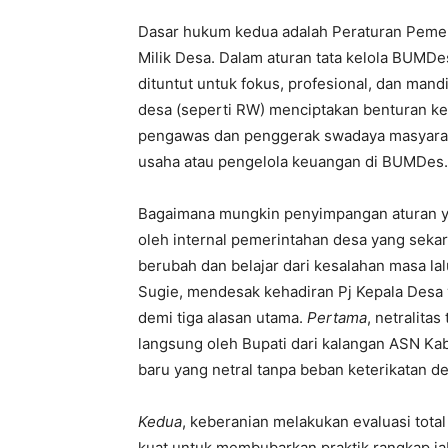
Dasar hukum kedua adalah Peraturan Pemer
Milik Desa. Dalam aturan tata kelola BUMD
dituntut untuk fokus, profesional, dan man
desa (seperti RW) menciptakan benturan kep
pengawas dan penggerak swadaya masyarakat
usaha atau pengelola keuangan di BUMDes.
Bagaimana mungkin penyimpangan aturan yan
oleh internal pemerintahan desa yang seka
berubah dan belajar dari kesalahan masa lal
Sugie, mendesak kehadiran Pj Kepala Desa ya
demi tiga alasan utama.
Pertama
, netralita
langsung oleh Bupati dari kalangan ASN K
baru yang netral tanpa beban keterikatan 
Kedua
, keberanian melakukan evaluasi total
kuat untuk membubarkan praktik rangkap ja