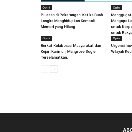
Opini
Opini
Pulasan di Pekarangan: Ketika Buah
Menggugat 
Langka Menghidupkan Kembali
Mengapa La
Memori yang Hilang
untuk Korpo
untuk Raky
Opini
Opini
Berkat Kolaborasi Masyarakat dan
Urgensi Inov
Kejari Karimun, Mangrove Sugie
Wilayah Kep
Terselamatkan.
AB