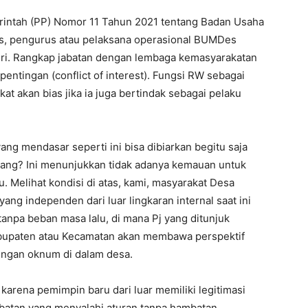
intah (PP) Nomor 11 Tahun 2021 tentang Badan Usaha
es, pengurus atau pelaksana operasional BUMDes
diri. Rangkap jabatan dengan lembaga kemasyarakatan
entingan (conflict of interest). Fungsi RW sebagai
 akan bias jika ia juga bertindak sebagai pelaku
g mendasar seperti ini bisa dibiarkan begitu saja
rang? Ini menunjukkan tidak adanya kemauan untuk
u. Melihat kondisi di atas, kami, masyarakat Desa
ng independen dari luar lingkaran internal saat ini
s tanpa beban masa lalu, di mana Pj yang ditunjuk
abupaten atau Kecamatan akan membawa perspektif
dengan oknum di dalam desa.
 karena pemimpin baru dari luar memiliki legitimasi
batan yang menyalahi aturan tanpa hambatan