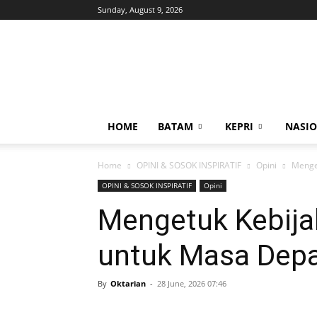
Sunday, August 9, 2026
news
&
streaming
HOME
BATAM
KEPRI
NASI
Home
OPINI & SOSOK INSPIRATIF
Opini
Menge
OPINI & SOSOK INSPIRATIF
Opini
Mengetuk Kebija
untuk Masa Depa
By
Oktarian
-
28 June, 2026 07:46