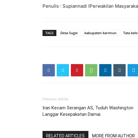
Penulis : Supiannadi (Perwakilan Masyaraka
TAGS
Desa Sugie
kabupaten karimun
Tata kel
Previous article
Iran Kecam Serangan AS, Tuduh Washington
Langgar Kesepakatan Damai
RELATED ARTICLES
MORE FROM AUTHOR