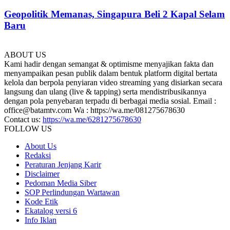
Geopolitik Memanas, Singapura Beli 2 Kapal Selam
Baru
ABOUT US
Kami hadir dengan semangat & optimisme menyajikan fakta dan
menyampaikan pesan publik dalam bentuk platform digital bertata
kelola dan berpola penyiaran video streaming yang disiarkan secara
langsung dan ulang (live & tapping) serta mendistribusikannya
dengan pola penyebaran terpadu di berbagai media sosial. Email :
office@batamtv.com Wa : https://wa.me/081275678630
Contact us:
https://wa.me/6281275678630
FOLLOW US
About Us
Redaksi
Peraturan Jenjang Karir
Disclaimer
Pedoman Media Siber
SOP Perlindungan Wartawan
Kode Etik
Ekatalog versi 6
Info Iklan