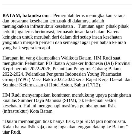
BATAM, batamtv.com –
Pemerintah terus meningkatkan sarana
dan prasarana kesehatan termasuk di dalamnya adalah
meningkatkan infrastruktur kesehatan . Tuntutan agar pihak-pihak
terkait juga terus berinovasi, termasuk insan kesehatan. Karena
keinginan untuk merubah dari dalam diri setiap insan kesehatan
yang akan menjadi pemacu dan semangat agar perubahan ke arah
yang baik segera tercapai .
Harapan ini yang disampaikan Walikota Batam, HM Rudi saat
menghadiri Pelantikan PD Ikatan Apoteker Indonesia (IAI) Provinsi
Kepri periode 2022-2026, Pelantikan Pengurus Cabang Batam
2022-2024, Pelantikan Pengurus Indonesian Young Pharmacist
Group (IYPG) Masa Bakti 2022-2024 serta Rapat Kerja Daerah dan
Seminar Kefarmasian di Hotel Aston, Sabtu (17/12).
HM Rudi menyampaikan komitmen mendukung upaya peningkatan
kualitas Sumber Daya Manusia (SDM), tak terkecuali sektor
kesehatan. Hal ini menggenapi masifnya pembangunan fisik
(infrastruktur) Kota Batam.
“Dalam membangun tidak hanya fisik, tapi SDM jadi nomor satu.
Kalau hanya fisik saja, orang juga akan enggan datang ke Batam,”
ujar Rudi.