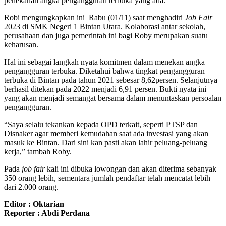
penekanan angka pengangguran terbuka yang ada.
Robi mengungkapkan ini Rabu (01/11) saat menghadiri
Job Fair
2023 di SMK Negeri 1 Bintan Utara. Kolaborasi antar sekolah,
perusahaan dan juga pemerintah ini bagi Roby merupakan suatu
keharusan.
Hal ini sebagai langkah nyata komitmen dalam menekan angka
pengangguran terbuka. Diketahui bahwa tingkat pengangguran
terbuka di Bintan pada tahun 2021 sebesar 8,62persen. Selanjutnya
berhasil ditekan pada 2022 menjadi 6,91 persen. Bukti nyata ini
yang akan menjadi semangat bersama dalam menuntaskan persoalan
pengangguran.
“Saya selalu tekankan kepada OPD terkait, seperti PTSP dan
Disnaker agar memberi kemudahan saat ada investasi yang akan
masuk ke Bintan. Dari sini kan pasti akan lahir peluang-peluang
kerja,” tambah Roby.
Pada
job fair
kali ini dibuka lowongan dan akan diterima sebanyak
350 orang lebih, sementara jumlah pendaftar telah mencatat lebih
dari 2.000 orang.
Editor : Oktarian
Reporter : Abdi Perdana