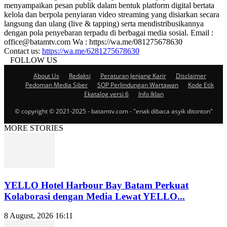
menyampaikan pesan publik dalam bentuk platform digital bertata
kelola dan berpola penyiaran video streaming yang disiarkan secara
langsung dan ulang (live & tapping) serta mendistribusikannya
dengan pola penyebaran terpadu di berbagai media sosial. Email :
office@batamtv.com Wa : https://wa.me/081275678630
Contact us:
https://wa.me/6281275678630
FOLLOW US
About Us
Redaksi
Peraturan Jenjang Karir
Disclaimer
Pedoman Media Siber
SOP Perlindungan Wartawan
Kode Etik
Ekatalog versi 6
Info Iklan
© copyright © 2021-2025 - batamtv.com - "enak dibaca asyik ditonton"
MORE STORIES
YELLO Hotel Harbour Bay Batam Perkuat
Kolaborasi dengan Media Lewat YELLO...
8 August, 2026 16:11