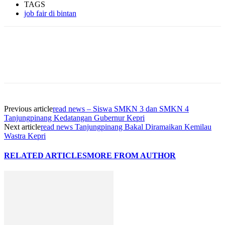
TAGS
job fair di bintan
Previous article
read news – Siswa SMKN 3 dan SMKN 4
Tanjungpinang Kedatangan Gubernur Kepri
Next article
read news Tanjungpinang Bakal Diramaikan Kemilau
Wastra Kepri
RELATED ARTICLES
MORE FROM AUTHOR