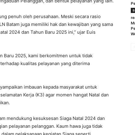
ngaduan Pelanggan, dan bentuk pelayanan yang lain.
Pe
B
ung penuh oleh perusahaan. Meski secara rasio
re
Ma
i PLN Batam juga memiliki hak dan kewajiban yang sama
P
tal 2024 dan Tahun Baru 2025 ini,” ujar Euis
We
n Baru 2025, kami berkomitmen untuk tidak
rhadap kualitas pelayanan yang diterima
enyampaikan imbauan kepada masyarakat untuk
selamatan Kerja (K3) agar momen hangat Natal dan
ikan.
 dalam mendukung kesuksesan Siaga Natal 2024 dan
agian pelayanan pelanggan. Kaum hawa juga tidak
n dalam pelaksanaan kegiatan Siaga seperti