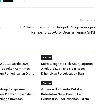
Next article
i
BP Batam : Warga Terdampak Pengembangan
Rempang Eco-City Segera Terima SHM
Batam
l ADLG Awards 2026,
Murni Sengketa Hak Asuh, Laporan
 Tegaskan Komitmen
Anak Dibawa Tanpa Izin Resmi
un Pemerintahan Digital
Dihentikan Polsek Lubuk Baja
Batam
rbagi Pengalaman
Amsakar–Li Claudia Petakan
am, DPRD Dumai Dalami
Kebutuhan Guru, Pendidikan
hingga Investasi
Berkualitas Jadi Prioritas Batam