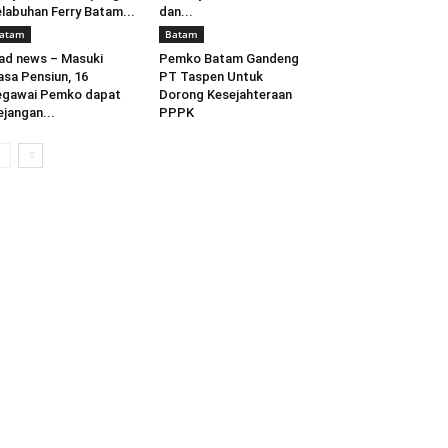
labuhan Ferry Batam...
dan...
atam
Batam
ad news – Masuki
Pemko Batam Gandeng
sa Pensiun, 16
PT Taspen Untuk
egawai Pemko dapat
Dorong Kesejahteraan
jangan...
PPPK