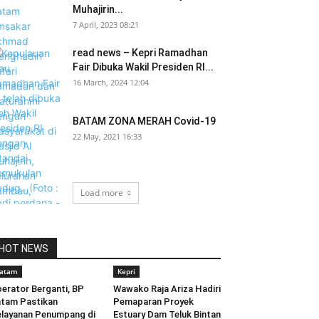
Muhajirin...
7 April, 2023 08:21
read news – Kepri Ramadhan
Fair Dibuka Wakil Presiden RI...
16 March, 2024 12:04
BATAM ZONA MERAH Covid-19
22 May, 2021 16:33
Load more
HOT NEWS
atam
Kepri
erator Berganti, BP
Wawako Raja Ariza Hadiri
tam Pastikan
Pemaparan Proyek
layanan Penumpang di
Estuary Dam Teluk Bintan