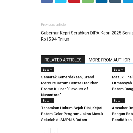
Previous article
Gubernur Kepri Serahkan DIPA Kepri 2025 Senila
Rp15,94 Triliun
RELATED ARTICLES
MORE FROM AUTHOR
Batam
Batam
Semarak Kemerdekaan, Grand
Masuk Fina
Mercure Batam Centre Hadirkan
Firmansyah
Promo Kuliner “Flavours of
Batam Bang
Nusantara”
Batam
Batam
Tanamkan Hukum Sejak Dini, Kejari
Amsakar Be
Batam Gelar Program Jaksa Masuk
Bangun Bat
Sekolah di SMPN 6 Batam
Pendidikan 