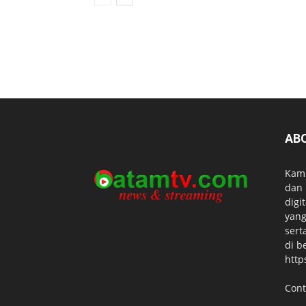
AB
Kami
dan 
digi
yang
sert
di b
http
Cont