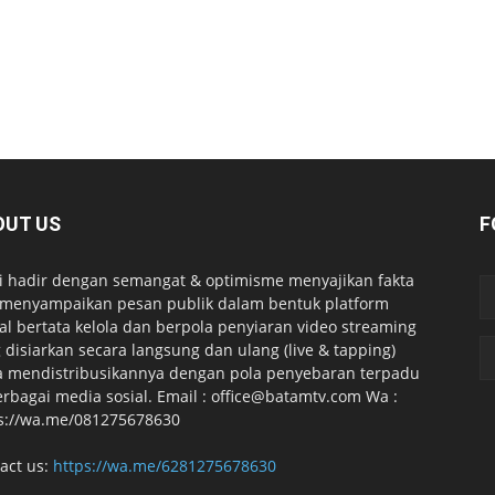
OUT US
F
 hadir dengan semangat & optimisme menyajikan fakta
menyampaikan pesan publik dalam bentuk platform
tal bertata kelola dan berpola penyiaran video streaming
 disiarkan secara langsung dan ulang (live & tapping)
a mendistribusikannya dengan pola penyebaran terpadu
erbagai media sosial. Email : office@batamtv.com Wa :
s://wa.me/081275678630
act us:
https://wa.me/6281275678630