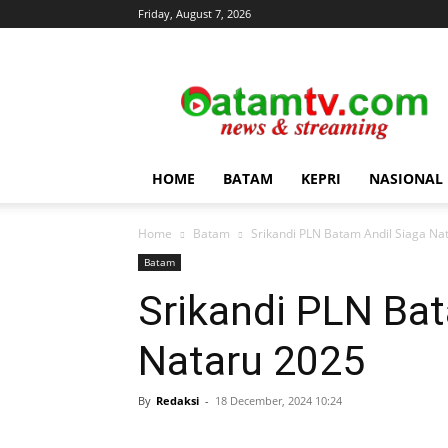
Friday, August 7, 2026
news
&
streaming
HOME
BATAM
KEPRI
NASIONAL
Home
Batam
Srikandi PLN Batam Andil Siaga Na
Batam
Srikandi PLN Bat
Nataru 2025
By
Redaksi
-
18 December, 2024 10:24