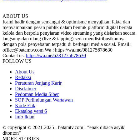
ABOUT US
Kami hadir dengan semangat & optimisme menyajikan fakta dan
menyampaikan pesan publik dalam bentuk platform digital bertata
kelola dan berpola penyiaran video streaming yang disiarkan secara
langsung dan ulang (live & tapping) serta mendistribusikannya
dengan pola penyebaran terpadu di berbagai media sosial. Email :
office@batamtv.com Wa : https://wa.me/081275678630
Contact us:
https://wa.me/6281275678630
FOLLOW US
About Us
Redaksi
Peraturan Jenjang Karir
Disclaimer
Pedoman Media Siber
SOP Perlindungan Wartawan
Kode Etik
Ekatalog versi 6
Info Iklan
© copyright © 2021-2025 - batamtv.com - "enak dibaca asyik
ditonton"
MORE STORIES