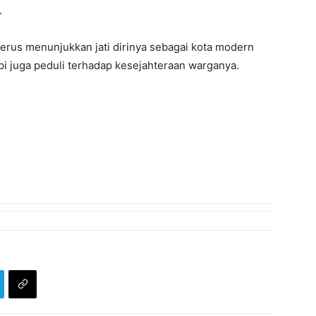
.
terus
menunjukkan
jati
dirinya
sebagai
kota
modern
pi
juga
peduli
terhadap
kesejahteraan
warganya
.