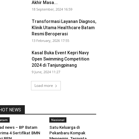
Akhir Masa...
18 September, 2024 16:59
Transformasi Layanan Diagnos,
Klinik Utama Healthcare Batam
Resmi Beroperasi
13 February, 2026 17:55
Kasal Buka Event Kepri Navy
Open Swimming Competition
2024 di Tanjungpinang
9 June, 2024 11:27
Load more
HOT NEWS
atam
Nasional
ad news – BP Batam
Satu Keluarga di
rima 4 Sertifikat BMN
Pekanbaru Kompak
ri BPN...
Mengemis, Ternyata