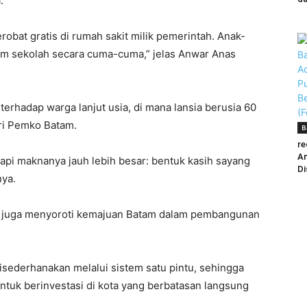
a
.
erobat
gratis di
rumah
sakit
milik
pemerintah
. Anak-
am
sekolah
secara
cuma-cuma
,”
jelas
Anwar Anas
terhadap
warga
lanjut
usia
, di mana
lansia
berusia
60
ri
Pemko
Batam
.
B
re
Am
api
maknanya
jauh
lebih
besar
:
bentuk
kasih
sayang
Di
nya
.
 juga
menyoroti
kemajuan
Batam
dalam
pembangunan
isederhanakan
melalui
sistem
satu
pintu
,
sehingga
ntuk
berinvestasi
di
kota
yang
berbatasan
langsung