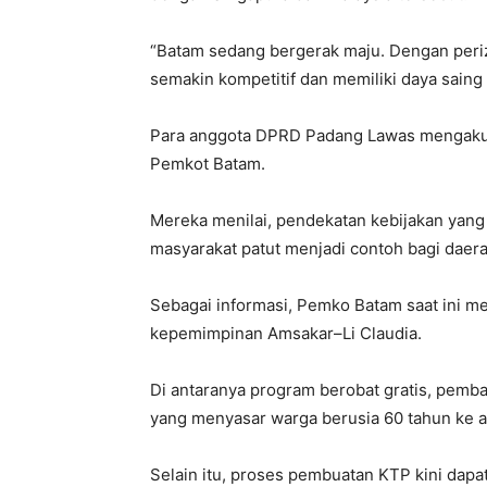
“
Batam
sedang
bergerak
maju
.
Dengan
peri
semakin
kompetitif
dan
memiliki
daya
saing
Para
anggota
DPRD Padang
Lawas
mengak
Pemkot
Batam
.
Mereka
menilai
,
pendekatan
kebijakan
yan
masyarakat
patut
menjadi
contoh
bagi
daer
Sebagai
informasi
,
Pemko
Batam
saat
ini
me
kepemimpinan
Amsakar
–Li Claudia.
Di
antaranya
program
berobat
gratis,
pemba
yang
menyasar
warga
berusia
60
tahun
ke
a
Selain
itu
, proses
pembuatan
KTP
kini
dapa