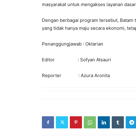
masyarakat
untuk
mengakses
layanan
dasar
Dengan
berbagai
program
tersebut
,
Batam
yang
tidak
hanya
maju
secara
ekonomi
,
teta
Penanggungjawab
:
Oktarian
Editor :
Sofyan
Atsauri
Reporter : Azura
Aronita