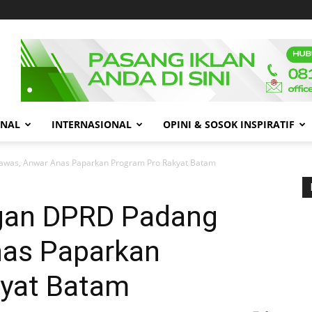
ONAL
INTERNASIONAL
OPINI & SOSOK INSPIRATIF
was, Anwar Anas Paparkan Program Pro Rakyat Batam
gan DPRD Padang
nas Paparkan
yat Batam