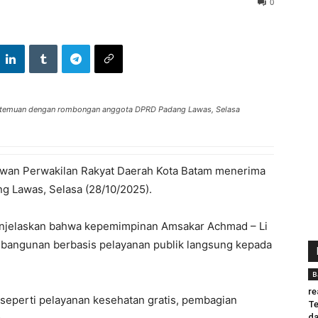
0
ertemuan dengan rombongan anggota DPRD Padang Lawas, Selasa
ewan
Perwakilan
Rakyat Daerah Kota
Batam
menerima
ng
Lawas
,
Selasa
(28/10/2025).
njelaskan
bahwa
kepemimpinan
Amsakar
Achmad
– Li
bangunan
berbasis
pelayanan
publik
langsung
kepada
B
re
seperti
pelayanan
kesehatan
gratis,
pembagian
Te
da