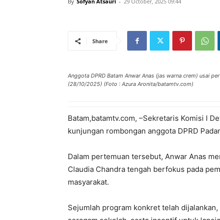
By
Sofyan Atsauri
-
29 October, 2025 09:44
Share
Anggota DPRD Batam Anwar Anas (jas warna crem) usai p
(28/10/2025) (Foto : Azura Aronita/batamtv.com)
Batam
,batamtv.com
,
–
Sekretaris
Komisi
I D
kunjungan
rombongan
anggota
DPRD Pada
Dalam
pertemuan
tersebut
, Anwar Anas
me
Claudia Chandra
tengah
berfokus
pada
pem
masyarakat
.
Sejumlah
program
konkret
telah
dijalankan
,