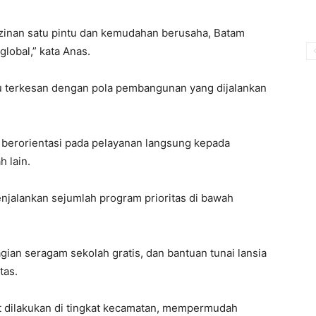
zinan
satu
pintu
dan
kemudahan
berusaha
,
Batam
global,” kata Anas.
u
terkesan
dengan
pola
pembangunan
yang
dijalankan
g
berorientasi
pada
pelayanan
langsung
kepada
ah
lain.
njalankan
sejumlah
program
prioritas
di
bawah
gian
seragam
sekolah
gratis, dan
bantuan
tunai
lansia
tas
.
t
dilakukan
di
tingkat
kecamatan
,
mempermudah