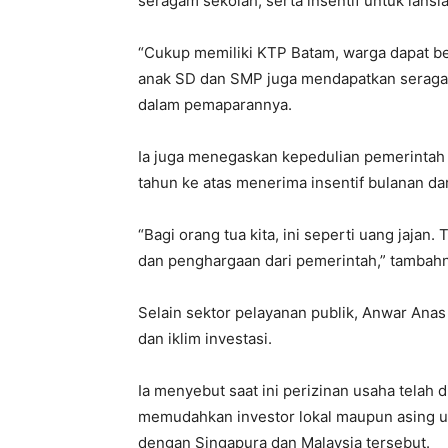
seragam
sekolah
,
serta
insentif
untuk
lansi
“
Cukup
memiliki
KTP
Batam
,
warga
dapat
b
anak
SD dan SMP juga
mendapatkan
serag
dalam
pemaparannya
.
Ia
juga
menegaskan
kepedulian
pemerintah
tahun
ke
atas
menerima
insentif
bulanan
da
“
Bagi
orang
tua
kita
,
ini
seperti
uang
jajan
.
T
dan
penghargaan
dari
pemerintah
,”
tambah
Selain
sektor
pelayanan
publik
, Anwar Anas
dan
iklim
investasi
.
Ia
menyebut
saat
ini
perizinan
usaha
telah
d
memudahkan
investor
lokal
maupun
asing
u
dengan
Singapura dan Malaysia
tersebut
.