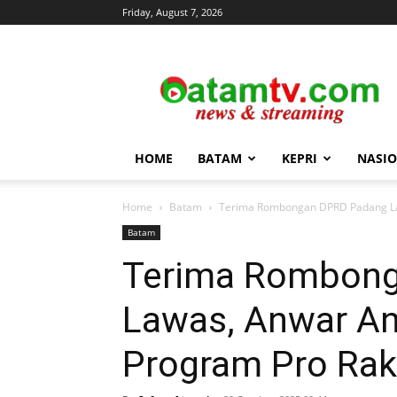
Friday, August 7, 2026
news
&
streaming
HOME
BATAM
KEPRI
NASI
Home
Batam
Terima Rombongan DPRD Padang La
Batam
Terima Rombon
Lawas, Anwar A
Program Pro Rak