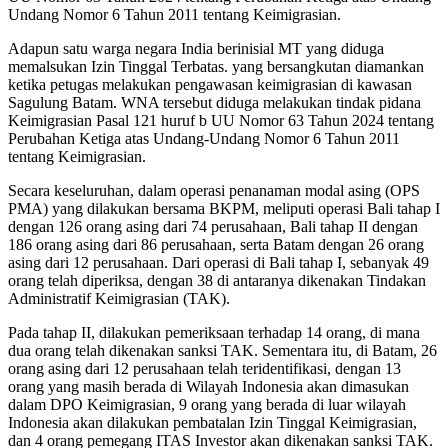
Undang Nomor 6 Tahun 2011 tentang Keimigrasian.
Adapun satu warga negara India berinisial MT yang diduga
memalsukan Izin Tinggal Terbatas. yang bersangkutan diamankan
ketika petugas melakukan pengawasan keimigrasian di kawasan
Sagulung Batam. WNA tersebut diduga melakukan tindak pidana
Keimigrasian Pasal 121 huruf b UU Nomor 63 Tahun 2024 tentang
Perubahan Ketiga atas Undang-Undang Nomor 6 Tahun 2011
tentang Keimigrasian.
Secara keseluruhan, dalam operasi penanaman modal asing (OPS
PMA) yang dilakukan bersama BKPM, meliputi operasi Bali tahap I
dengan 126 orang asing dari 74 perusahaan, Bali tahap II dengan
186 orang asing dari 86 perusahaan, serta Batam dengan 26 orang
asing dari 12 perusahaan. Dari operasi di Bali tahap I, sebanyak 49
orang telah diperiksa, dengan 38 di antaranya dikenakan Tindakan
Administratif Keimigrasian (TAK).
Pada tahap II, dilakukan pemeriksaan terhadap 14 orang, di mana
dua orang telah dikenakan sanksi TAK. Sementara itu, di Batam, 26
orang asing dari 12 perusahaan telah teridentifikasi, dengan 13
orang yang masih berada di Wilayah Indonesia akan dimasukan
dalam DPO Keimigrasian, 9 orang yang berada di luar wilayah
Indonesia akan dilakukan pembatalan Izin Tinggal Keimigrasian,
dan 4 orang pemegang ITAS Investor akan dikenakan sanksi TAK.