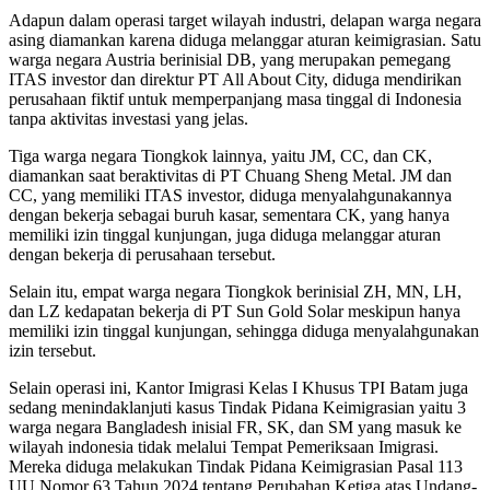
Adapun dalam operasi target wilayah industri, delapan warga negara
asing diamankan karena diduga melanggar aturan keimigrasian. Satu
warga negara Austria berinisial DB, yang merupakan pemegang
ITAS investor dan direktur PT All About City, diduga mendirikan
perusahaan fiktif untuk memperpanjang masa tinggal di Indonesia
tanpa aktivitas investasi yang jelas.
Tiga warga negara Tiongkok lainnya, yaitu JM, CC, dan CK,
diamankan saat beraktivitas di PT Chuang Sheng Metal. JM dan
CC, yang memiliki ITAS investor, diduga menyalahgunakannya
dengan bekerja sebagai buruh kasar, sementara CK, yang hanya
memiliki izin tinggal kunjungan, juga diduga melanggar aturan
dengan bekerja di perusahaan tersebut.
Selain itu, empat warga negara Tiongkok berinisial ZH, MN, LH,
dan LZ kedapatan bekerja di PT Sun Gold Solar meskipun hanya
memiliki izin tinggal kunjungan, sehingga diduga menyalahgunakan
izin tersebut.
Selain operasi ini, Kantor Imigrasi Kelas I Khusus TPI Batam juga
sedang menindaklanjuti kasus Tindak Pidana Keimigrasian yaitu 3
warga negara Bangladesh inisial FR, SK, dan SM yang masuk ke
wilayah indonesia tidak melalui Tempat Pemeriksaan Imigrasi.
Mereka diduga melakukan Tindak Pidana Keimigrasian Pasal 113
UU Nomor 63 Tahun 2024 tentang Perubahan Ketiga atas Undang-