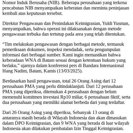
Nomor Induk Berusaha (NIB). Beberapa perusahaan yang terkena
pencabutan NIB menyampaikan keberatan dan meminta peninjauan
kembali atas keputusan tersebut.
Direktur Pengawasan dan Penindakan Keimigrasian, Yuldi Yusman,
menyampaikan, bahwa operasi ini dilaksanakan dengan metode
pengawasan terbuka dan tertutup pada area yang telah ditentukan.
“Tim melakukan pengawasan dengan berbagai metode, termasuk
pemeriksaan dokumen, inspeksi mendadak, serta pengumpulan
informasi dari berbagai sumber. Kami ingin memastikan bahwa
keberadaan WNA di Batam sesuai dengan ketentuan hukum yang
berlaku,” ujarnya dalam konferensi pers di Bandara Internasional
Hang Nadim, Batam, Kamis (13/03/2025).
Berdasarkan hasil pengawasan, total 26 Orang Asing dari 12
perusahaan PMA yang perlu ditindaklanjuti. Dari 12 perusahaan
PMA yang diperiksa, ditemukan 4 perusahaan dengan belum
memenuhi komitmen investasi Rp10 miliar, 6 perusahaan fiktif, serta
dua perusahaan yang memiliki alamat berbeda dari yang terdaftar.
Dari 26 Orang Asing yang diperiksa, Sebanyak 13 orang di
antaranya masih berada di Wilayah Indonesia dan akan dimasukan
dalam DPO Keimigrasian, dan 9 WNA yang berada di luar wilayah
Indonesia akan dilakukan pembatalan Izin Tinggal Keimigrasian.