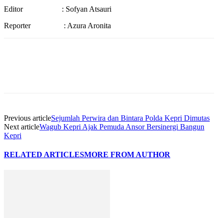
Editor : Sofyan Atsauri
Reporter : Azura Aronita
Previous article
Sejumlah Perwira dan Bintara Polda Kepri Dimutas
Next article
Wagub Kepri Ajak Pemuda Ansor Bersinergi Bangun
Kepri
RELATED ARTICLES
MORE FROM AUTHOR