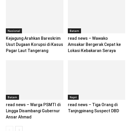
Nasional
Batam
Kejagung Arahkan Bareskrim
read news – Wawako
Usut Dugaan Korupsi di Kasus
Amsakar Bergerak Cepat ke
Pagar Laut Tangerang
Lokasi Kebakaran Seraya
Batam
Kepri
read news – Warga PSMTI di
read news – Tiga Orang di
Lingga Disambangi Gubernur
Tanjngpinang Suspect DBD
Ansar Ahmad