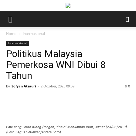
Home
Internasional
Internasional
Politikus Malaysia
Pemerkosa WNI Dibui 8
Tahun
By
Sofyan Atsauri
-
2 October, 2025 09:59
0
Paul Yong Choo Kiong (tengah) tiba di Mahkamah Ipoh, Jumat (23/08/2019).
(Foto : Agus Setiawan/Antara Foto)