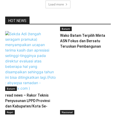
Load more
HOT NEWS
Batam
Wako Batam Terpilih Minta
ASN Fokus dan Bersatu
Teruskan Pembangunan
Batam
read news – Rakor Teknis
Penyusunan LPPD Provinsi
dan Kabupaten/Kota Se-
Kepri
Kepri
Nasional