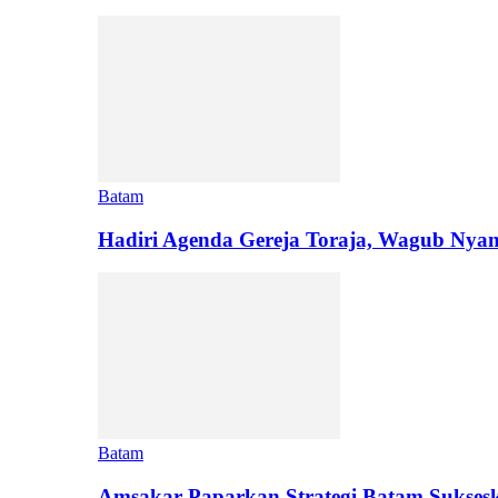
Batam
Hadiri Agenda Gereja Toraja, Wagub Ny
Batam
Amsakar Paparkan Strategi Batam Sukse