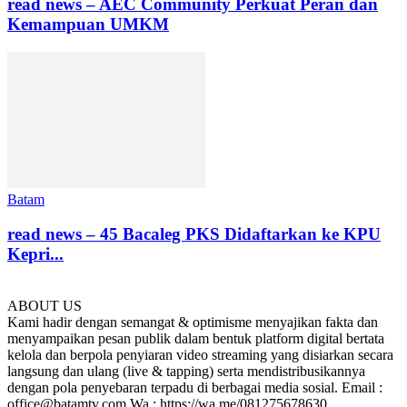
read news – AEC Community Perkuat Peran dan
Kemampuan UMKM
Batam
read news – 45 Bacaleg PKS Didaftarkan ke KPU
Kepri...
ABOUT US
Kami hadir dengan semangat & optimisme menyajikan fakta dan
menyampaikan pesan publik dalam bentuk platform digital bertata
kelola dan berpola penyiaran video streaming yang disiarkan secara
langsung dan ulang (live & tapping) serta mendistribusikannya
dengan pola penyebaran terpadu di berbagai media sosial. Email :
office@batamtv.com Wa : https://wa.me/081275678630