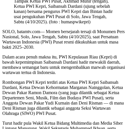
Tampak Ketua PWI Pusat, Akhmad Munir (tengah),
Ketua PWI Kepri, Saibansah Dardani (ujung sebelah
kanan) bersama pengurus PWI Kepri dan Bintan hadir
usai pengukuhan PWI Pusat di Solo, Jawa Tengah,
Sabtu (4/10/2025). (foto : humaspwikepri)
SOLO, batamtv.com— Momen bersejarah tersaji di Monumen Pers
Nasional, Solo, Jawa Tengah, Sabtu (4/10/2025), saat Persatuan
Wartawan Indonesia (PWI) Pusat resmi dikukuhkan untuk masa
bakti 2025–2030.
Dalam acara penuh makna itu, PWI Kepulauan Riau (Kepri) di
bawah kepemimpinan Saibansah Dardani hadir mewakili daerah,
membawa semangat baru untuk mengembalikan marwah organisasi
wartawan tertua di Indonesia.
Rombongan PWI Kepri terdiri atas Ketua PWI Kepri Saibansah
Dardani, Ketua Dewan Kehormatan Marganas Nainggolan, Ketua
Dewan Pakar Ramon Damora (yang juga dilantik sebagai Ketua
Departemen Seni, Musik, Film dan Budaya PWI Pusat), serta
Anggota Dewan Pakar Yudi Kurnain dan Deni Risman — di mana
Deni Risman juga dilantik sebagai anggota Seksi Wartawan
Olahraga (SIWO) PWI Pusat.
Turut hadir pula Wakil Ketua Bidang Multimedia dan Media Siber
Lintong Manurung, Wakil Sekretaris Muhammad Ikhsan, serta