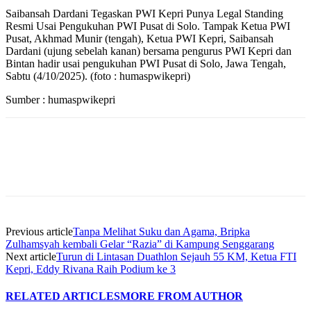
Saibansah Dardani Tegaskan PWI Kepri Punya Legal Standing
Resmi Usai Pengukuhan PWI Pusat di Solo. Tampak Ketua PWI
Pusat, Akhmad Munir (tengah), Ketua PWI Kepri, Saibansah
Dardani (ujung sebelah kanan) bersama pengurus PWI Kepri dan
Bintan hadir usai pengukuhan PWI Pusat di Solo, Jawa Tengah,
Sabtu (4/10/2025). (foto : humaspwikepri)
Sumber : humaspwikepri
Previous article
Tanpa Melihat Suku dan Agama, Bripka
Zulhamsyah kembali Gelar “Razia” di Kampung Senggarang
Next article
Turun di Lintasan Duathlon Sejauh 55 KM, Ketua FTI
Kepri, Eddy Rivana Raih Podium ke 3
RELATED ARTICLES
MORE FROM AUTHOR