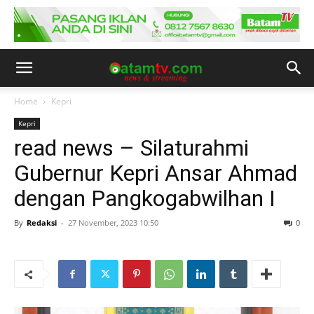
Home
Kepri
Kepri
read news – Silaturahmi
Gubernur Kepri Ansar Ahmad
dengan Pangkogabwilhan I
By
Redaksi
-
27 November, 2023 10:50
0