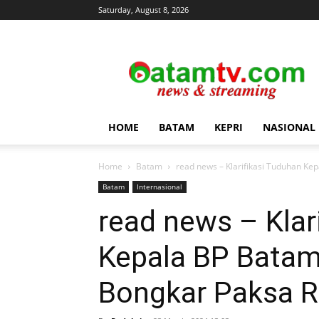
Saturday, August 8, 2026
news
&
streaming
HOME
BATAM
KEPRI
NASIONAL
Home
Batam
read news – Klarifikasi Tuduhan K
Batam
Internasional
read news – Klar
Kepala BP Bata
Bongkar Paksa 