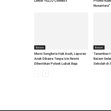
Lewat YELLO Connect
Promo Kulin
Nusantara”
Batam
Batam
Murni Sengketa Hak Asuh, Laporan
Tanamkan Hu
Anak Dibawa Tanpa Izin Resmi
Batam Gela
Dihentikan Polsek Lubuk Baja
Sekolah di