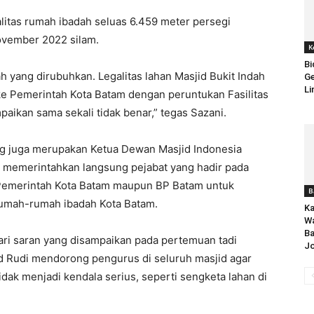
litas rumah ibadah seluas 6.459 meter persegi
ovember 2022 silam.
K
Bi
h yang dirubuhkan. Legalitas lahan Masjid Bukit Indah
Ge
Li
ke Pemerintah Kota Batam dengan peruntukan Fasilitas
aikan sama sekali tidak benar,” tegas Sazani.
g juga merupakan Ketua Dewan Masjid Indonesia
h memerintahkan langsung pejabat yang hadir pada
i Pemerintah Kota Batam maupun BP Batam untuk
B
rumah-rumah ibadah Kota Batam.
Ka
W
Ba
ri saran yang disampaikan pada pertemuan tadi
J
 Rudi mendorong pengurus di seluruh masjid agar
idak menjadi kendala serius, seperti sengketa lahan di