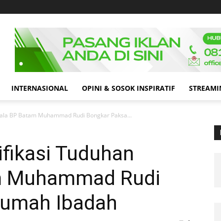
INTERNASIONAL
OPINI & SOSOK INSPIRATIF
STREAMI
epala BP Batam Muhammad Rudi Bongkar Paksa...
ifikasi Tuduhan
m Muhammad Rudi
Rumah Ibadah