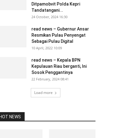
Ditpamobvit Polda Kepri
Tandatangani...
24 October, 2024 16:30
read news – Gubernur Ansar
Resmikan Pulau Penyengat
Sebagai Pulau Digital
10 April, 2022 10:09
read news – Kepala BPN
Kepulauan Riau berganti, Ini
Sosok Penggantinya
22 February, 2024 08:41
Load more
HOT NEWS