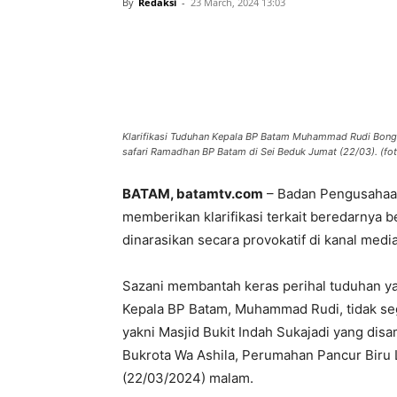
By
Redaksi
-
23 March, 2024 13:03
Share
Klarifikasi Tuduhan Kepala BP Batam Muhammad Rudi Bong
safari Ramadhan BP Batam di Sei Beduk Jumat (22/03). (
BATAM, batamtv.com
– Badan Pengusahaan
memberikan klarifikasi terkait beredarnya
dinarasikan secara provokatif di kanal media
Sazani membantah keras perihal tuduhan 
Kepala BP Batam, Muhammad Rudi, tidak s
yakni Masjid Bukit Indah Sukajadi yang dis
Bukrota Wa Ashila, Perumahan Pancur Biru 
(22/03/2024) malam.