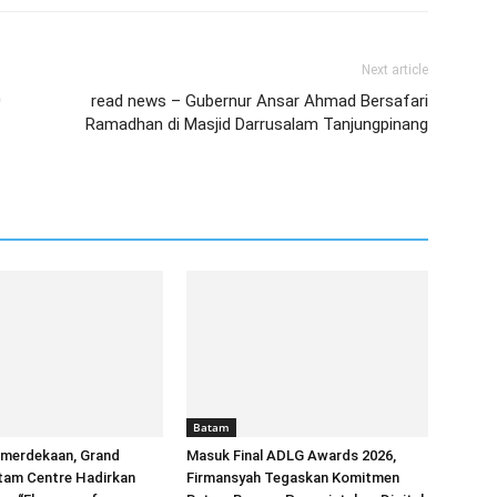
Next article
0
read news – Gubernur Ansar Ahmad Bersafari
Ramadhan di Masjid Darrusalam Tanjungpinang
Batam
merdekaan, Grand
Masuk Final ADLG Awards 2026,
tam Centre Hadirkan
Firmansyah Tegaskan Komitmen