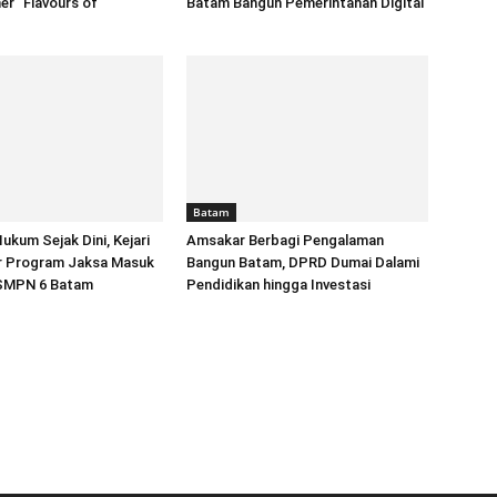
er “Flavours of
Batam Bangun Pemerintahan Digital
Batam
kum Sejak Dini, Kejari
Amsakar Berbagi Pengalaman
r Program Jaksa Masuk
Bangun Batam, DPRD Dumai Dalami
 SMPN 6 Batam
Pendidikan hingga Investasi