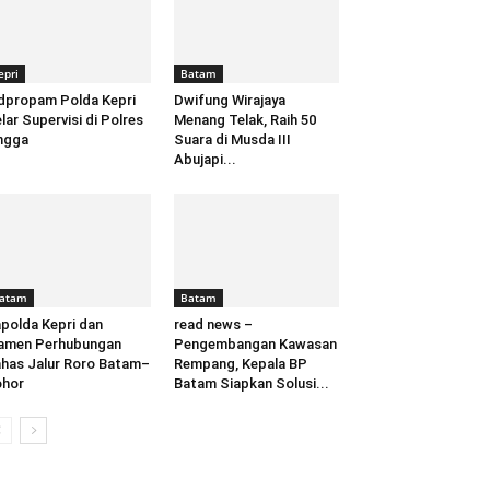
epri
Batam
dpropam Polda Kepri
Dwifung Wirajaya
lar Supervisi di Polres
Menang Telak, Raih 50
ngga
Suara di Musda III
Abujapi...
atam
Batam
polda Kepri dan
read news –
amen Perhubungan
Pengembangan Kawasan
has Jalur Roro Batam–
Rempang, Kepala BP
ohor
Batam Siapkan Solusi...