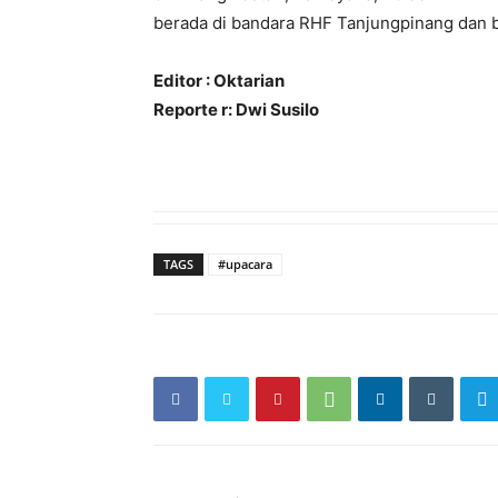
berada di bandara RHF Tanjungpinang dan b
Editor : Oktarian
Reporte r: Dwi Susilo
TAGS
#upacara