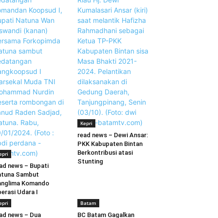
Kepri
read news – Dewi Ansar:
PKK Kabupaten Bintan
Berkontribusi atasi
epri
Stunting
ad news – Bupati
atuna Sambut
anglima Komando
erasi Udara I
epri
Batam
ad news – Dua
BC Batam Gagalkan