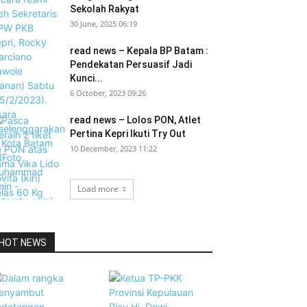
Sekolah Rakyat
30 June, 2025 06:19
read news – Kepala BP Batam :
Pendekatan Persuasif Jadi
Kunci...
6 October, 2023 09:26
read news – Lolos PON, Atlet
Pertina Kepri Ikuti Try Out
10 December, 2023 11:22
Load more
HOT NEWS