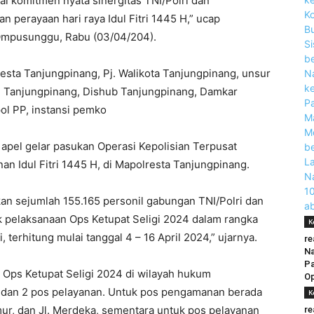
i komitmen nyata sinergitas TNI/Polri dan
 perayaan hari raya Idul Fitri 1445 H,” ucap
Ompusunggu, Rabu (03/04/204).
resta Tanjungpinang, Pj. Walikota Tanjungpinang, unsur
ri Tanjungpinang, Dishub Tanjungpinang, Damkar
ol PP, instansi pemko
apel gelar pasukan Operasi Kepolisian Terpusat
n Idul Fitri 1445 H, di Mapolresta Tanjungpinang.
an sejumlah 155.165 personil gabungan TNI/Polri dan
k pelaksanaan Ops Ketupat Seligi 2024 dalam rangka
K
 terhitung mulai tanggal 4 – 16 April 2024,” ujarnya.
re
N
P
Ops Ketupat Seligi 2024 di wilayah hukum
Op
 dan 2 pos pelayanan. Untuk pos pengamanan berada
K
mur, dan Jl. Merdeka, sementara untuk pos pelayanan
re