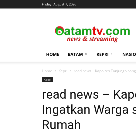
Friday, August 7, 2026
news
&
streaming
HOME
BATAM
KEPRI
NASI
Home
Kepri
read news – Kapolres Tanjungpinan
Kepri
read news – Kap
Ingatkan Warga 
Rumah