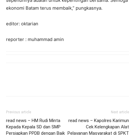
sepenuhnya adalah untuk kepentingan bersama. Semoga
ekonomi Batam terus membaik,” pungkasnya.
editor: oktarian
reporter : muhammad amin
Previous article
Next article
read news – HM Rudi Minta
read news – Kapolres Karimun
Kepada Kepala SD dan SMP
Cek Kelengkapan Alat
Persiapkan PPDB dengan Baik
Pelayanan Masyarakat di SPKT