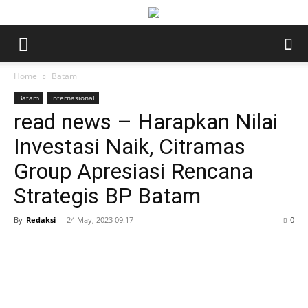
Home
Batam
Batam
Internasional
read news – Harapkan Nilai
Investasi Naik, Citramas
Group Apresiasi Rencana
Strategis BP Batam
By
Redaksi
-
24 May, 2023 09:17
0