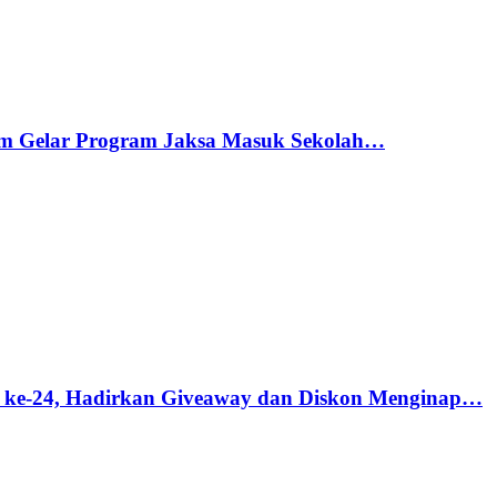
am Gelar Program Jaksa Masuk Sekolah…
ke-24, Hadirkan Giveaway dan Diskon Menginap…