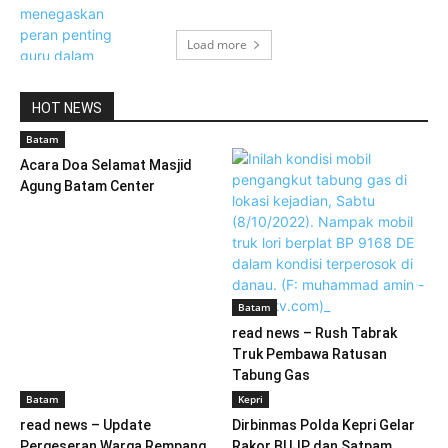
Load more
HOT NEWS
Batam
Acara Doa Selamat Masjid
Agung Batam Center
Batam
read news – Rush Tabrak
Truk Pembawa Ratusan
Tabung Gas
Batam
Kepri
read news – Update
Dirbinmas Polda Kepri Gelar
Pergeseran Warga Rempang,
Rakor BUJP dan Satpam