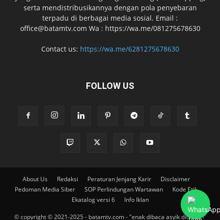
serta mendistribusikannya dengan pola penyebaran
terpadu di berbagai media sosial. Email :
office@batamtv.com Wa : https://wa.me/081275678630
Contact us:
https://wa.me/6281275678630
FOLLOW US
About Us
Redaksi
Peraturan Jenjang Karir
Disclaimer
Pedoman Media Siber
SOP Perlindungan Wartawan
Kode Etik
Ekatalog versi 6
Info Iklan
© copyright © 2021-2025 - batamtv.com - "enak dibaca asyik ditonton"