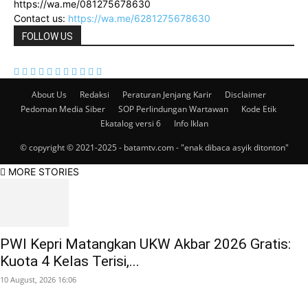
https://wa.me/081275678630
Contact us:
https://wa.me/6281275678630
FOLLOW US
About Us
Redaksi
Peraturan Jenjang Karir
Disclaimer
Pedoman Media Siber
SOP Perlindungan Wartawan
Kode Etik
Ekatalog versi 6
Info Iklan
© copyright © 2021-2025 - batamtv.com - "enak dibaca asyik ditonton"
MORE STORIES
PWI Kepri Matangkan UKW Akbar 2026 Gratis:
Kuota 4 Kelas Terisi,...
10 August, 2026 16:06