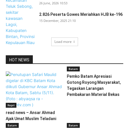
26 June, 2026 10:53
2.826 Peserta Gowes Meriahkan HJB ke-196
15 December, 2025 21:10
Load more
HOT NEWS
Batam
Pemko Batam Apresiasi
Gotong Royong Masyarakat,
Tegaskan Larangan
Pembakaran Material Bekas
Kepri
read news – Ansar Ahmad
Ajak Umat Muslim Teladani
Rosul
Batam
Batam