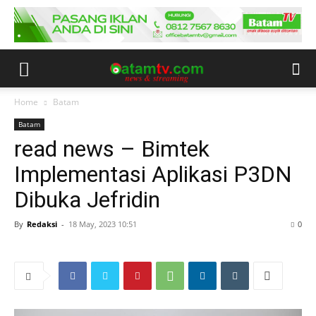
Home
Batam
Batam
read news – Bimtek
Implementasi Aplikasi P3DN
Dibuka Jefridin
By
Redaksi
-
18 May, 2023 10:51
0