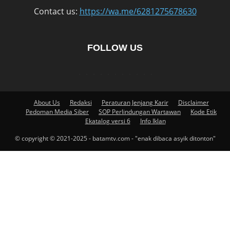
Contact us:
https://wa.me/6281275678630
FOLLOW US
About Us
Redaksi
Peraturan Jenjang Karir
Disclaimer
Pedoman Media Siber
SOP Perlindungan Wartawan
Kode Etik
Ekatalog versi 6
Info Iklan
© copyright © 2021-2025 - batamtv.com - "enak dibaca asyik ditonton"