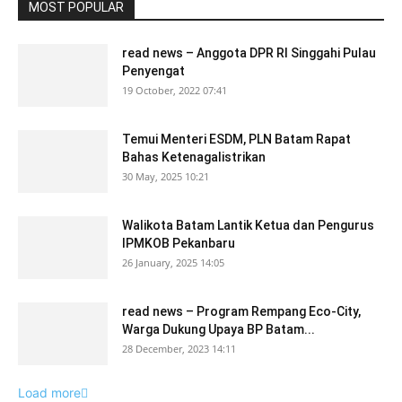
MOST POPULAR
read news – Anggota DPR RI Singgahi Pulau
Penyengat
19 October, 2022 07:41
Temui Menteri ESDM, PLN Batam Rapat
Bahas Ketenagalistrikan
30 May, 2025 10:21
Walikota Batam Lantik Ketua dan Pengurus
IPMKOB Pekanbaru
26 January, 2025 14:05
read news – Program Rempang Eco-City,
Warga Dukung Upaya BP Batam...
28 December, 2023 14:11
Load more