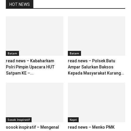
HOT NEWS
Batam
Batam
read news – Kabaharkam
read news – Polsek Batu
Polri Pimpin Upacara HUT
Ampar Salurkan Baksos
Satpam KE –...
Kepada Masyarakat Kurang...
Sosok Inspiratif
Kepri
sosok inspiratif – Mengenal
read news – Menko PMK