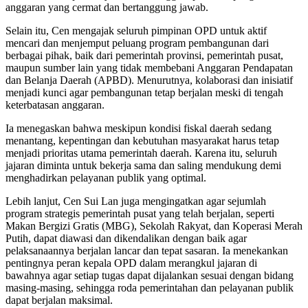
anggaran yang cermat dan bertanggung jawab.
Selain itu, Cen mengajak seluruh pimpinan OPD untuk aktif
mencari dan menjemput peluang program pembangunan dari
berbagai pihak, baik dari pemerintah provinsi, pemerintah pusat,
maupun sumber lain yang tidak membebani Anggaran Pendapatan
dan Belanja Daerah (APBD). Menurutnya, kolaborasi dan inisiatif
menjadi kunci agar pembangunan tetap berjalan meski di tengah
keterbatasan anggaran.
Ia menegaskan bahwa meskipun kondisi fiskal daerah sedang
menantang, kepentingan dan kebutuhan masyarakat harus tetap
menjadi prioritas utama pemerintah daerah. Karena itu, seluruh
jajaran diminta untuk bekerja sama dan saling mendukung demi
menghadirkan pelayanan publik yang optimal.
Lebih lanjut, Cen Sui Lan juga mengingatkan agar sejumlah
program strategis pemerintah pusat yang telah berjalan, seperti
Makan Bergizi Gratis (MBG), Sekolah Rakyat, dan Koperasi Merah
Putih, dapat diawasi dan dikendalikan dengan baik agar
pelaksanaannya berjalan lancar dan tepat sasaran. Ia menekankan
pentingnya peran kepala OPD dalam merangkul jajaran di
bawahnya agar setiap tugas dapat dijalankan sesuai dengan bidang
masing-masing, sehingga roda pemerintahan dan pelayanan publik
dapat berjalan maksimal.