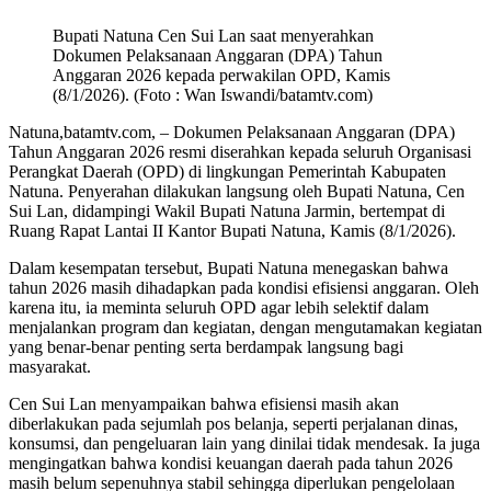
Bupati Natuna Cen Sui Lan saat menyerahkan
Dokumen Pelaksanaan Anggaran (DPA) Tahun
Anggaran 2026 kepada perwakilan OPD, Kamis
(8/1/2026). (Foto : Wan Iswandi/batamtv.com)
Natuna,batamtv.com, – Dokumen Pelaksanaan Anggaran (DPA)
Tahun Anggaran 2026 resmi diserahkan kepada seluruh Organisasi
Perangkat Daerah (OPD) di lingkungan Pemerintah Kabupaten
Natuna. Penyerahan dilakukan langsung oleh Bupati Natuna, Cen
Sui Lan, didampingi Wakil Bupati Natuna Jarmin, bertempat di
Ruang Rapat Lantai II Kantor Bupati Natuna, Kamis (8/1/2026).
Dalam kesempatan tersebut, Bupati Natuna menegaskan bahwa
tahun 2026 masih dihadapkan pada kondisi efisiensi anggaran. Oleh
karena itu, ia meminta seluruh OPD agar lebih selektif dalam
menjalankan program dan kegiatan, dengan mengutamakan kegiatan
yang benar-benar penting serta berdampak langsung bagi
masyarakat.
Cen Sui Lan menyampaikan bahwa efisiensi masih akan
diberlakukan pada sejumlah pos belanja, seperti perjalanan dinas,
konsumsi, dan pengeluaran lain yang dinilai tidak mendesak. Ia juga
mengingatkan bahwa kondisi keuangan daerah pada tahun 2026
masih belum sepenuhnya stabil sehingga diperlukan pengelolaan